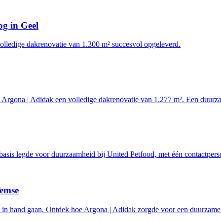
g in Geel
lledige dakrenovatie van 1.300 m² succesvol opgeleverd.
Argona | Adidak een volledige dakrenovatie van 1.277 m². Een duurza
basis legde voor duurzaamheid bij United Petfood, met één contactpers
Temse
 in hand gaan. Ontdek hoe Argona | Adidak zorgde voor een duurzame d